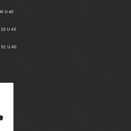
90 U 40
 10 U 40
 51 U 40