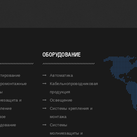
ОБОРУДОВАНИЕ
ктирование
Автоматика
тромонтажные
Кабельнопроводниковая
ты
продукция
иезащита и
Освещение
мление
Системы крепления и
вое
монтажа
удование
Системы
молниезащиты и